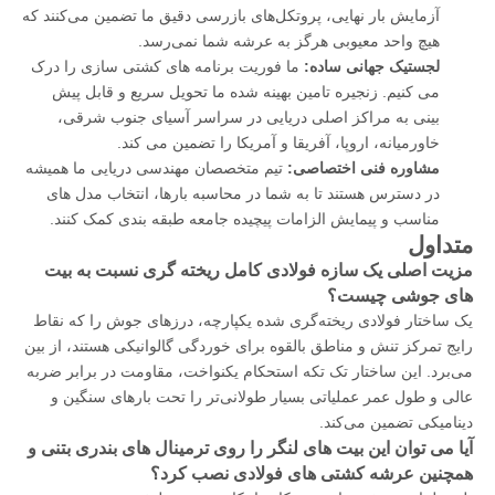
آزمایش بار نهایی، پروتکل‌های بازرسی دقیق ما تضمین می‌کنند که
هیچ واحد معیوبی هرگز به عرشه شما نمی‌رسد.
لجستیک جهانی ساده:
ما فوریت برنامه های کشتی سازی را درک
می کنیم. زنجیره تامین بهینه شده ما تحویل سریع و قابل پیش
بینی به مراکز اصلی دریایی در سراسر آسیای جنوب شرقی،
خاورمیانه، اروپا، آفریقا و آمریکا را تضمین می کند.
مشاوره فنی اختصاصی:
تیم متخصصان مهندسی دریایی ما همیشه
در دسترس هستند تا به شما در محاسبه بارها، انتخاب مدل های
مناسب و پیمایش الزامات پیچیده جامعه طبقه بندی کمک کنند.
متداول
مزیت اصلی یک سازه فولادی کامل ریخته گری نسبت به بیت
های جوشی چیست؟
یک ساختار فولادی ریخته‌گری شده یکپارچه، درزهای جوش را که نقاط
رایج تمرکز تنش و مناطق بالقوه برای خوردگی گالوانیکی هستند، از بین
می‌برد. این ساختار تک تکه استحکام یکنواخت، مقاومت در برابر ضربه
عالی و طول عمر عملیاتی بسیار طولانی‌تر را تحت بارهای سنگین و
دینامیکی تضمین می‌کند.
آیا می توان این بیت های لنگر را روی ترمینال های بندری بتنی و
همچنین عرشه کشتی های فولادی نصب کرد؟