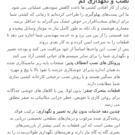
نصب و نگهداری کم
زمان از کار افتادن کشتی ها باعث کاهش سوددهی عملیاتی می شود.
ما این پست‌های پهلوگیری را طراحی کرده‌ایم تا زمانی که کشتی شما
برای ارتقای سخت‌افزار در حوض خشک می‌گذراند به حداقل برسد.
معماری هوشمند و تک تکه به طور کامل نیاز به مونتاژ وسایل پیچیده و
چند قسمتی را از بین می برد و به خدمه مهندسی شما اجازه می دهد تا
قطعات را به سرعت ایمن کرده و به کار بعدی بروند.
پس از نصب، این واحدها اساساً از خود مراقبت می کنند و بودجه تعمیر
و نگهداری شما را برای سایر سیستم های حیاتی کشتی آزاد می کنند.
پروتکل های نصب انعطاف پذیر:
صفحات پایه ریز ماشینکاری شده
به همان اندازه پذیرای جوشکاری عرشه با نفوذ بالا یا پیچ و مهره
های سنگین هستند و با روش نصب ترجیحی کارخانه کشتی سازی
شما مطابقت دارند.
قطعات متحرک صفر:
بدون لولا، پین یا کلاهک های جوشی جداگانه
برای روغن کاری یا تعویض، خطر خرابی مکانیکی به صفر مطلق
می رسد.
چندین دهه خدمات بدون نیاز به تعمیر و نگهداری:
ترکیب فولاد
ریخته‌گری شده مرغوب و درمان‌های سطحی تخصصی دریایی به
این معنی است که این قطعات به کمی بیشتر از بازرسی‌های
بصری گاه به گاه نیاز دارند و هزینه‌های نگهداری طولانی‌مدت را به