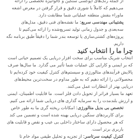
از جمله رنگ‌های اپوکسی سنگین و گالوانیزه تخصصی را ارائه
می‌دهیم که کاملاً با شوری دقیق و قرار گرفتن در معرض اشعه
ماوراء بنفش منطقه عملیاتی شما مطابقت دارد.
پشتیبانی مهندسی سریع:
ما نقشه‌های فنی دقیق، مدل‌های
سه‌بعدی و جدول زمانی تولید تسریع‌شده را ارائه می‌کنیم تا
پروژه‌های کشتی‌سازی یا توسعه بندر شما را دقیقاً طبق برنامه نگه
داریم.
چرا ما را انتخاب کنید
انتخاب شریک مناسب برای سخت افزار دریایی یک تصمیم حیاتی است
که بر ایمنی و کارایی کل عملیات شما تأثیر می گذارد. ما سال‌ها صرف
پالایش فرآیندهای متالورژی و سیستم‌های کنترل کیفیت خود کرده‌ایم تا
محصولاتی را ارائه دهیم که به طور مداوم در سخت‌ترین محیط‌های
دریایی بهتر از انتظارات عمل می‌کنند.
تعهد ما بسیار فراتر از تحویل دادن فلز است. ما قابلیت اطمینان، ایمنی
و ارزش بلندمدت را به سرمایه گذاری های دریایی شما ارائه می کنیم.
تخصص بی بدیل متالورژی:
امکانات ریخته گری ما به طور خاص
برای کاربردهای سنگین دریایی بهینه شده است و تضمین می کند
که هر محصول دارای ساختار داخلی بی عیب و نقص و قابلیت های
باربری برتر است.
کنترل کیفیت سرتاسر:
از تجزیه و تحلیل طیفی مواد خام تا