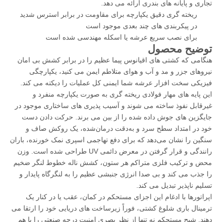
تجاری و پایانه های بندری ارائه می دهد.
ریخته گری دقیق یکپارچه برای مقاومت در برابر استرس شدید
در پیکربندی های چند بعدی موجود است
برای نصب سریع عرشه یا اسکله مهندسی شده است
توضیح محصول
هنگامی که کشتی های اقیانوس پیما عظیم را در برابر کشش بی امان
نیروهای جزر و مد و آب و هوای متلاطم ایمن می کنید، یکپارچگی
فیزیکی سخت افزار عرشه شما ایمنی کل عملیات را دیکته می کند.
این پایه های مهار فولادی ریخته گری به صورت یکپارچه منفرد و
غیرقابل نفوذ ساخته می شوند و آسیب پذیری های ساختاری موجود در
جایگزین های جوش داده شده را از بین می برند. حرکت دادن دست
خود در امتداد سطح سرد و به‌دقت درمان‌شده، یک روکش صاف و
سنگین را نشان می‌دهد که برای دفع تهاجمی اسپری نمک خورنده، باران
رانندگی و قرار گرفتن در معرض دائمی UV طراحی شده است. وزن
محض و ترکیب فلزی متراکم هر ستون، کشش ناله خطوط لنگر ضخیم
را جذب می کند و بی صدا انرژی جنبشی عظیم را به لنگرگاه پایدار و
تسلیم ناپذیر تبدیل می کند.
اپراتورها با ادغام این اجزای مستحکم در کمان، عقب یا در کنار یک
ترمینال باری شلوغ کشتی، فوراً زیرساخت های دریایی خود را ارتقا می
دهند. شبح مستحکم نه تنها از نظر بصری امنیت درجه صنعتی را با هم