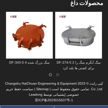
محصولات داغ
دریچه T-HANDLE ضد آب فلاش
DF-274-5 2 سگ آبگرم سگ را
4
برای کشتی ها بلند کرد
کپی رایت ©
2023
Changshu HaiChuan Engineering & Equipment
Co.,Ltd. تمامی حقوق محفوظ است.|
Sitemap
|
سیاست حفظ حریم
خصوصی
|پشتیبانی توسط
Leadong
苏ICP备2023015637号-1