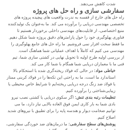
شدت کاهش می‌دهند.
سفارشی سازی و راه حل های پروژه
راه حل های خارج از قفسه به ندرت واقعیت های پیچیده پروژه های
تخصصی مهندسی دریایی را برآورده می کند. ما به‌عنوان یک تولیدکننده
منبع اختصاصی، از قابلیت‌های مهندسی داخلی برخوردار هستیم تا
فناوری پهلوگیری خود را حول پارامترهای دقیق پروژه شما شکل دهیم.
ما فقط سخت افزار نمی فروشیم. ما راه حل های جامع پهلوگیری را
مهندسی می کنیم که کاملاً با اهداف عملیاتی شما هماهنگ است.
از بررسی اولیه طرح اولیه تا تحویل نهایی در کشتی سازی شما، تیم
فنی ما با معماران دریایی شما همگام با شما کار می کند.
خیاطی مواد:
در حالی که فولاد ریخته‌گری شده با استحکام بالا
استاندارد ما است، ما به راحتی این تکه‌ها را در فولاد کربنی ممتاز
یا فولاد ضد زنگ درجه دریایی ریخته‌ایم تا شرایط خاص محیطی یا
زیبایی‌شناختی را برآورده کنیم.
تنظیمات رتبه بندی تنش:
اگر سکوی دریایی یا کشتی نصب نیرو
بادی شما به بار کاری ایمن فوق العاده بالایی نیاز دارد، ما می
توانیم ضخامت دیوار و هندسه پایه را برای تطبیق با نیروهای شدید
اصلاح کنیم.
پوشش‌های سطح سفارشی:
ما درمان‌های ضد خوردگی سفارشی،