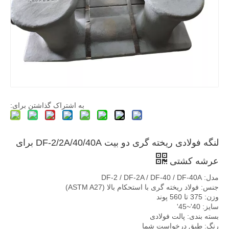
به اشتراک گذاشتن برای:
لنگه فولادی ریخته گری دو بیت DF-2/2A/40/40A برای
عرشه کشتی
مدل: DF-2 / DF-2A / DF-40 / DF-40A
جنس: فولاد ریخته گری با استحکام بالا (ASTM A27)
وزن: 375 تا 560 پوند
سایز: 40'~45'
بسته بندی: پالت فولادی
رنگ: طبق درخواست شما