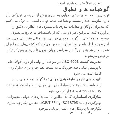
اندازد عملاً تخریب ناپذیر است.
گواهینامه ها و انطباق
تهیه زیرساخت های حیاتی دریایی به چیزی بیش از بازرسی فیزیکی نیاز
دارد. نیازمند اقتدار مستند و شناخته شده جهانی است. ما درک می کنیم
که مدیران ناوگان و مقامات بندری باید ممیزی های نظارتی دقیق را
برآورده کنند. بنابراین، هر دو بیتی که از تاسیسات ما خارج می‌شود،
توسط مجموعه‌ای از گواهینامه‌های دریایی بین‌المللی پشتیبانی می‌شود.
این تعهد تزلزل ناپذیر به انطباق، تضمین می‌کند که کشتی‌های شما برای
عملیات در هر بندر بزرگ در سراسر جهان، بدون تأخیرهای بوروکراتیک،
ترخیص می‌شوند.
مدیریت کیفیت ISO 9001:
هر مرحله از تولید، از ذوب فولاد خام
تا پوشش نهایی ضد خوردگی، به شدت نظارت و برای سازگاری
کامل ثبت می شود.
تاییدیه های انجمن طبقه بندی جهانی:
ما گواهینامه کاملی را از
درخواست کننده ترین مقامات دریایی جهان، از جمله CCS، ABS،
DNV، LR، BV، و GL ارائه می دهیم.
سازگاری استاندارد:
کاملاً مطابق با استانداردهای جهانی تجهیزات
پهلوگیری (مانند ISO13795 و GB/T 554)، تضمین یکپارچه سازی
یکپارچه با پروتکل های ایمنی دریایی موجود.