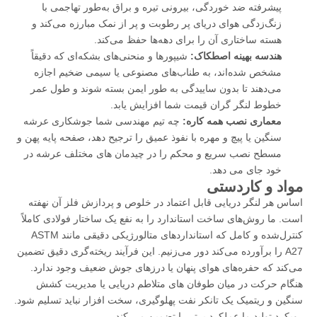
پیشرفته ضد خوردگی، بیرونی تیره و براق به‌طور تهاجمی با
زنگ‌زدگی هوای دریای پر رطوبت و پر از نمک مبارزه می‌کند و
هسته ساختاری آن را برای دهه‌ها حفظ می‌کند.
هندسه بهینه اصطکاک:
شیپورها و منحنی‌های بشکه‌ای که دقیقاً
مشخص شده‌اند، به طناب‌های مصنوعی یا سیمی ضخیم اجازه
می‌دهند تا بدون ساییدگی به طور ایمن بسته شوند و طول عمر
خطوط لنگر گران قیمت شما افزایش یابد.
معماری نصب همه کاره:
چه تیم مهندسی شما جوشکاری عرشه
سنگین یا پیچ و مهره با نفوذ عمیق را ترجیح دهد، صفحه پایه پهن و
مسطح نصب سریع و محکم را در چیدمان های مختلف عرشه در
خود جای می دهد.
مواد و کاردستی
اساس هر لنگر دریایی قابل اعتماد در خلوص و پردازش فلز آن نهفته
است. ما روش‌های ساخت استاندارد را به نفع یک ساختار فولادی کاملاً
کنترل‌شده و کامل که استانداردهای متالورژیکی دقیقی مانند ASTM
A27 را برآورده می‌کند دور می‌زنیم. این فرآیند ریخته‌گری دقیق تضمین
می‌کند که حفره‌های هوای پنهان یا درزهای جوش ضعیف وجود ندارد.
هنگام حرکت در میان طوفان های متلاطم دریایی یا مدیریت کشش
سنگین و ریتمیک یک تانکر نفت پهلوگیری، سخت افزار نباید تسلیم شود.
رویکرد تولید ما عملکرد برتر را تضمین می کند.