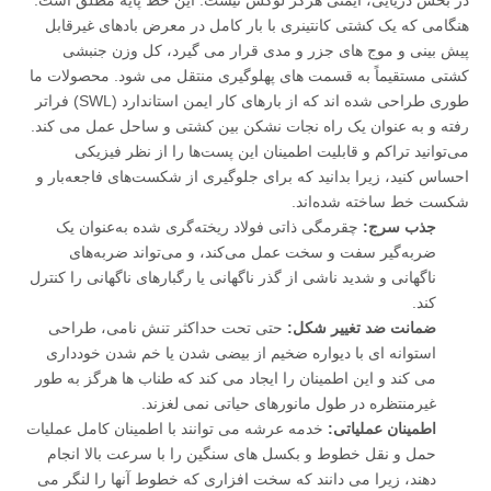
در بخش دریایی، ایمنی هرگز لوکس نیست. این خط پایه مطلق است.
هنگامی که یک کشتی کانتینری با بار کامل در معرض بادهای غیرقابل
پیش بینی و موج های جزر و مدی قرار می گیرد، کل وزن جنبشی
کشتی مستقیماً به قسمت های پهلوگیری منتقل می شود. محصولات ما
طوری طراحی شده اند که از بارهای کار ایمن استاندارد (SWL) فراتر
رفته و به عنوان یک راه نجات نشکن بین کشتی و ساحل عمل می کند.
می‌توانید تراکم و قابلیت اطمینان این پست‌ها را از نظر فیزیکی
احساس کنید، زیرا بدانید که برای جلوگیری از شکست‌های فاجعه‌بار و
شکست خط ساخته شده‌اند.
جذب سرج:
چقرمگی ذاتی فولاد ریخته‌گری شده به‌عنوان یک
ضربه‌گیر سفت و سخت عمل می‌کند، و می‌تواند ضربه‌های
ناگهانی و شدید ناشی از گذر ناگهانی یا رگبارهای ناگهانی را کنترل
کند.
ضمانت ضد تغییر شکل:
حتی تحت حداکثر تنش نامی، طراحی
استوانه ای با دیواره ضخیم از بیضی شدن یا خم شدن خودداری
می کند و این اطمینان را ایجاد می کند که طناب ها هرگز به طور
غیرمنتظره در طول مانورهای حیاتی نمی لغزند.
اطمینان عملیاتی:
خدمه عرشه می توانند با اطمینان کامل عملیات
حمل و نقل خطوط و بکسل های سنگین را با سرعت بالا انجام
دهند، زیرا می دانند که سخت افزاری که خطوط آنها را لنگر می