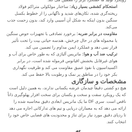
استحکام کششی بسیار زیاد:
ساختار مولکولی متراکم فولاد
ریخته‌گری شده، تکان‌های شدید و ناگهانی را از خطوط بکسل
سنگین بدون اینکه به شکل آن آسیبی وارد کند، بدون زحمت جذب
می‌کند.
مقاومت در برابر ضربه:
برخورد تصادفی با تجهیزات حوض سنگین
یا محموله های در حال چرخش، هندسه حیاتی بیت را تحت تأثیر
قرار نمی دهد و عملکرد ایمن مداوم را تضمین می کند.
ترکیب ضد آب و هوا:
ماتریس آلیاژی که به طور خاص برای آب و
هوای غیرقابل بخشش اقیانوس فرموله شده است، در برابر
اکسیداسیون با نفوذ عمیق مقاومت می کند و ظرفیت نگهداری
بکر خود را در مناطق پر نمک و رطوبت بالا حفظ می کند.
مشخصات و سازگاری
هیچ دو کشتی دقیقاً چیدمان عرشه یکسانی ندارند، به همین دلیل است
که یک رویکرد سفت و سخت و یکسان برای سخت افزار پهلوگیری ذاتاً
ناقص است. سری DF ما یک ماتریس ابعادی دقیق محاسبه شده را
ارائه می دهد که به معماران دریایی و تیم های تدارکاتی اجازه می دهد
تا ردپای دقیق مورد نیاز برای تناژ و محدودیت های فضایی خاص خود را
انتخاب کنند.