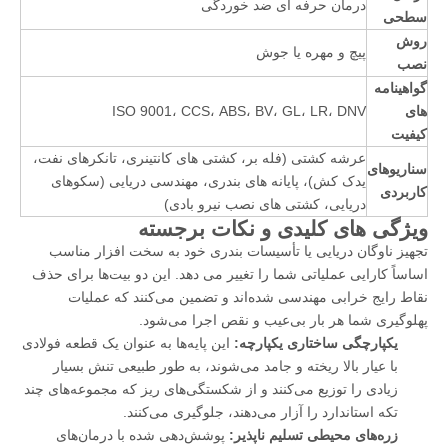
درمان حرفه ای ضد خوردگی
سطحی
روش
پیچ و مهره یا جوش
نصب
گواهینامه
های
ISO 9001، CCS، ABS، BV، GL، LR، DNV
کیفیت
عرشه کشتی (فله بر، کشتی های کانتینری، تانکرهای نفت،
سناریوهای
یدک کش)، پایانه های بندری، مهندسی دریایی (سکوهای
کاربردی
دریایی، کشتی های نصب نیرو بادی)
ویژگی های کلیدی و نکات برجسته
تجهیز ناوگان دریایی یا تأسیسات بندری خود به سخت افزار مناسب
اساساً کارایی عملیاتی شما را تغییر می دهد. این دو بیت‌ها برای حذف
نقاط رایج خرابی مهندسی شده‌اند و تضمین می‌کنند که عملیات
پهلوگیری شما هر بار بی‌عیب و نقص اجرا می‌شود.
یکپارچگی ساختاری یکپارچه:
این پایه‌ها به عنوان یک قطعه فولادی
با عیار بالا ریخته و جامد می‌شوند، به طور طبیعی تنش بسیار
زیادی را توزیع می‌کنند و از شکستگی‌های ریز که مجموعه‌های چند
تکه استاندارد را آزار می‌دهند، جلوگیری می‌کنند.
زره‌های محیطی تسلیم ناپذیر:
پوشش‌دهی شده با درمان‌های