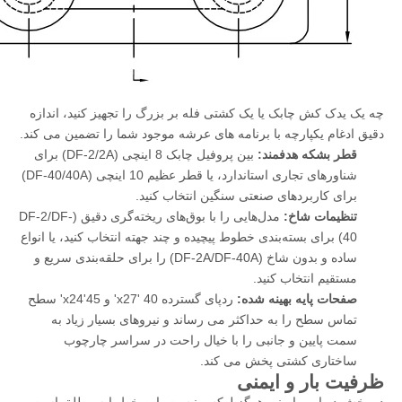
چه یک یدک کش چابک یا یک کشتی فله بر بزرگ را تجهیز کنید، اندازه
دقیق ادغام یکپارچه با برنامه های عرشه موجود شما را تضمین می کند.
قطر بشکه هدفمند:
بین پروفیل چابک 8 اینچی (DF-2/2A) برای
شناورهای تجاری استاندارد، یا قطر عظیم 10 اینچی (DF-40/40A)
برای کاربردهای صنعتی سنگین انتخاب کنید.
تنظیمات شاخ:
مدل‌هایی را با بوق‌های ریخته‌گری دقیق (DF-2/DF-
40) برای بسته‌بندی خطوط پیچیده و چند جهته انتخاب کنید، یا انواع
ساده و بدون شاخ (DF-2A/DF-40A) را برای حلقه‌بندی سریع و
مستقیم انتخاب کنید.
صفحات پایه بهینه شده:
ردپای گسترده 40 'x27' و 45'x24' سطح
تماس سطح را به حداکثر می رساند و نیروهای بسیار زیاد به
سمت پایین و جانبی را با خیال راحت در سراسر چارچوب
ساختاری کشتی پخش می کند.
ظرفیت بار و ایمنی