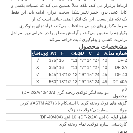
ارتباط برقرار می کند، بلکه عملاً تضمین می کند که عملیات بکسل و
کابل کشی بدون خطر تغییر شکل سخت افزاری ادامه یابد. این فقط
یک تکه فلز نیست. این یک لنگر ایمنی حیاتی است که از
سرمایه‌گذاری‌های دریایی محافظت می‌کند، فرآیندهای پهلوگیری
یکپارچه را تضمین می‌کند، و آرامش مطلق را در بحرانی‌ترین مراحل
ترانزیت کشتی و پهلوگیری ثابت فراهم می‌کند.
مشخصات محصول
شماره مدل
A
B
C
фD
фE
F
Wt. (پوند)
شاخ
√
375
16 "
11"
7"
14 "
27"
40 "
DF-2
X
385
16 "
11"
7"
14 "
27"
40 "
DF-2A
√
545
18 "
13 1/2"
9 "
15 "
24 "
45 "
DF-40
X
560
18 "
13 1/2"
9 "
15 "
24 "
45 "
DF-40A
نام
دو بیت لنگر فولادی ریخته گری (DF-2/2A/40/40A)
محصول
گزینه های
فولاد ریخته گری با استحکام بالا (ASTM A27)، کربن
مواد
سفارشی/فولاد ضد زنگ
قطر لوله
8 اینچ (DF-2/2A)، 10 اینچ (DF-40/40A)
کاردستی
سازه فولادی تمام ریخته گری
درمان