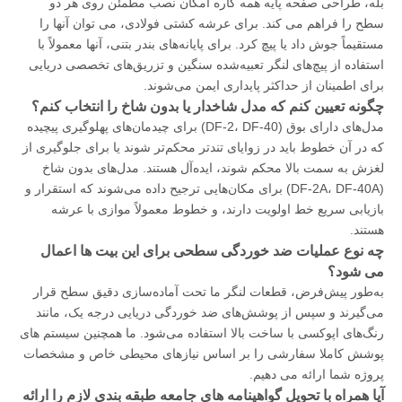
بله، طراحی صفحه پایه همه کاره امکان نصب مطمئن روی هر دو
سطح را فراهم می کند. برای عرشه کشتی فولادی، می توان آنها را
مستقیماً جوش داد یا پیچ کرد. برای پایانه‌های بندر بتنی، آنها معمولاً با
استفاده از پیچ‌های لنگر تعبیه‌شده سنگین و تزریق‌های تخصصی دریایی
برای اطمینان از حداکثر پایداری ایمن می‌شوند.
چگونه تعیین کنم که مدل شاخدار یا بدون شاخ را انتخاب کنم؟
مدل‌های دارای بوق (DF-2، DF-40) برای چیدمان‌های پهلوگیری پیچیده
که در آن خطوط باید در زوایای تندتر محکم‌تر شوند یا برای جلوگیری از
لغزش به سمت بالا محکم شوند، ایده‌آل هستند. مدل‌های بدون شاخ
(DF-2A، DF-40A) برای مکان‌هایی ترجیح داده می‌شوند که استقرار و
بازیابی سریع خط اولویت دارند، و خطوط معمولاً موازی با عرشه
هستند.
چه نوع عملیات ضد خوردگی سطحی برای این بیت ها اعمال
می شود؟
به‌طور پیش‌فرض، قطعات لنگر ما تحت آماده‌سازی دقیق سطح قرار
می‌گیرند و سپس از پوشش‌های ضد خوردگی دریایی درجه یک، مانند
رنگ‌های اپوکسی با ساخت بالا استفاده می‌شود. ما همچنین سیستم های
پوشش کاملا سفارشی را بر اساس نیازهای محیطی خاص و مشخصات
پروژه شما ارائه می دهیم.
آیا همراه با تحویل گواهینامه های جامعه طبقه بندی لازم را ارائه